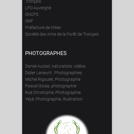
Tronçais
LPO Auvergne
ONCFS
ONF
Préfecture de l'Allier
Société des Amis de la Forêt de Tronçais
PHOTOGRAPHES
Daniel Auclair, naturaliste, vidéos
Didier Laneurit , Photographies
Michel Rigoulet, Photographie
Pascal Giosa, photographie
Rué Christophe, Photographie
Yéyé, Photographie, illustration