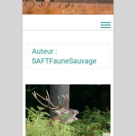
Skip
to
content
Auteur :
SAFTFauneSauvage