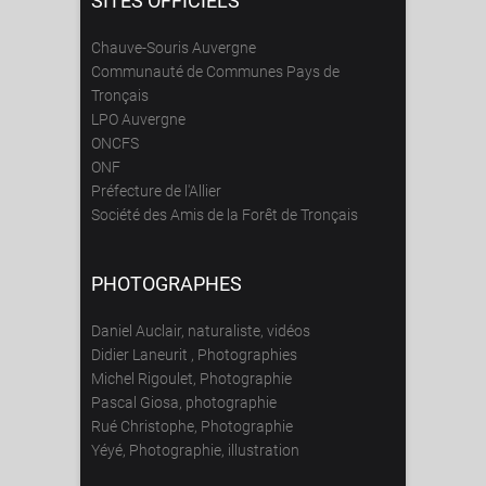
SITES OFFICIELS
Chauve-Souris Auvergne
Communauté de Communes Pays de
Tronçais
LPO Auvergne
ONCFS
ONF
Préfecture de l'Allier
Société des Amis de la Forêt de Tronçais
PHOTOGRAPHES
Daniel Auclair, naturaliste, vidéos
Didier Laneurit , Photographies
Michel Rigoulet, Photographie
Pascal Giosa, photographie
Rué Christophe, Photographie
Yéyé, Photographie, illustration