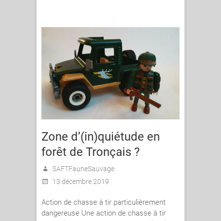
Zone d’(in)quiétude en
forêt de Tronçais ?
SAFTFauneSauvage
13 décembre 2019
Action de chasse à tir particulièrement
dangereuse Une action de chasse à tir