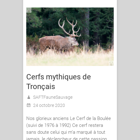
Cerfs mythiques de
Tronçais
SAFTFauneSauvage
24 octobre 2020
Nos glorieux anciens Le Cerf de la Boulée
(suivi de 1976 à 1992) Ce cerf restera
sans doute celui qui m’a marqué à tout
jamais, le déclencheur de cette passion…