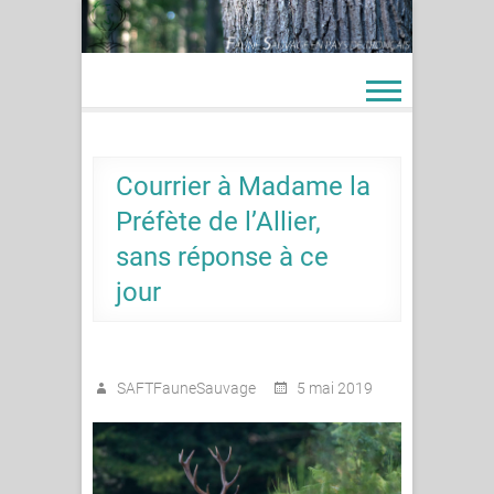
Skip
to
content
Courrier à Madame la
Préfète de l’Allier,
sans réponse à ce
jour
SAFTFauneSauvage
5 mai 2019