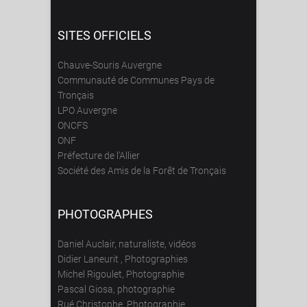
SITES OFFICIELS
Chauve-Souris Auvergne
Communauté de Communes Pays de
Tronçais
LPO Auvergne
ONCFS
ONF
Préfecture de l'Allier
Société des Amis de la Forêt de Tronçais
PHOTOGRAPHES
Daniel Auclair, naturaliste, vidéos
Didier Laneurit , Photographies
Michel Rigoulet, Photographie
Pascal Giosa, photographie
Rué Christophe, Photographie