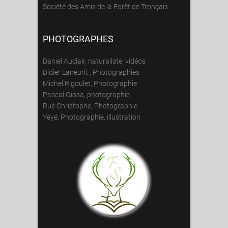
Société des Amis de la Forêt de Tronçais
PHOTOGRAPHES
Daniel Auclair, naturaliste, vidéos
Didier Laneurit , Photographies
Michel Rigoulet, Photographie
Pascal Giosa, photographie
Rué Christophe, Photographie
Yéyé, Photographie, illustration