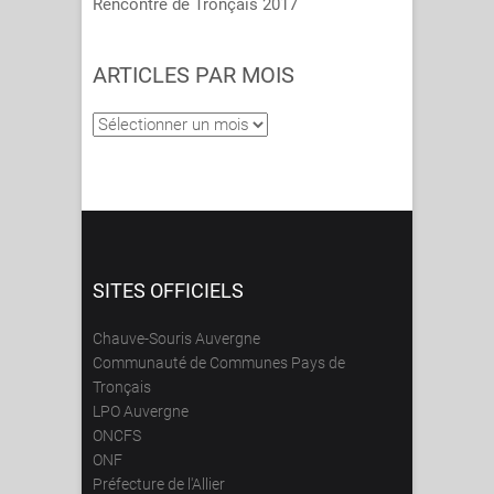
Rencontre de Tronçais 2017
ARTICLES PAR MOIS
Articles
par
mois
SITES OFFICIELS
Chauve-Souris Auvergne
Communauté de Communes Pays de
Tronçais
LPO Auvergne
ONCFS
ONF
Préfecture de l'Allier