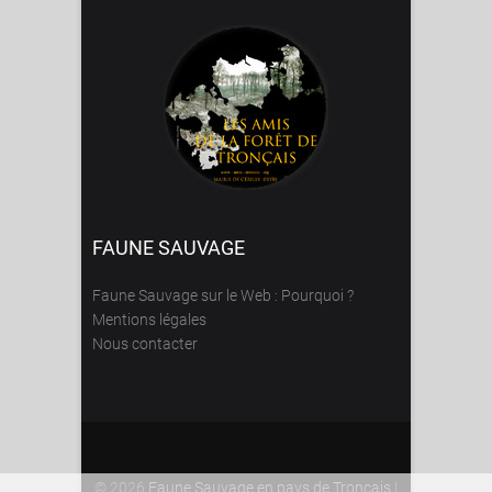
FAUNE SAUVAGE
Faune Sauvage sur le Web : Pourquoi ?
Mentions légales
Nous contacter
© 2026
Faune Sauvage en pays de Tronçais
|