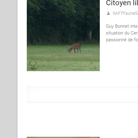
Citoyen li
SAFTFauneS
Guy Bonnet inter
situation du Cer
passionné de fo