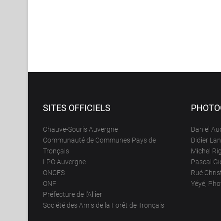
SITES OFFICIELS
PHOTO
Chauve-Souris Auvergne
Daniel Auc
Communauté de Communes Pays de
Didier La
Tronçais
Michel Ri
LPO Auvergne
Pascal Gi
ONCFS
Rué Chris
ONF
Yéyé, Phot
Préfecture de l'Allier
Société des Amis de la Forêt de Tronçais