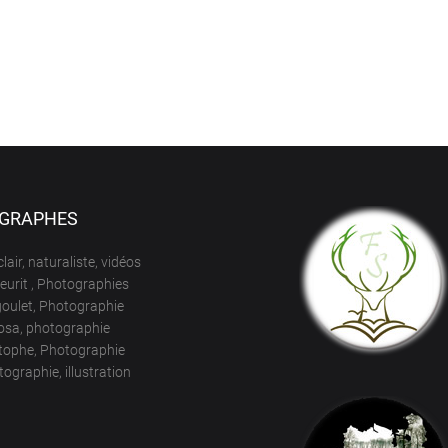
GRAPHES
lair, naturaliste, vidéos
neurit , Photographies
goulet, Photographie
osa, photographie
tophe, Photographie
ographie, illustration