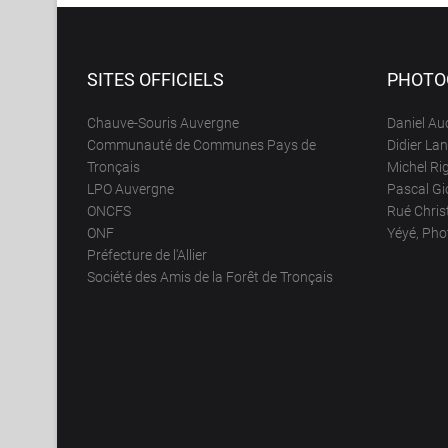
SITES OFFICIELS
PHOTO
Chauve-Souris Auvergne
Daniel Auc
Communauté de Communes Pays de
Didier La
Tronçais
Michel Ri
LPO Auvergne
Pascal Gi
ONCFS
Rué Chris
ONF
Yéyé, Phot
Préfecture de l'Allier
Société des Amis de la Forêt de Tronçais