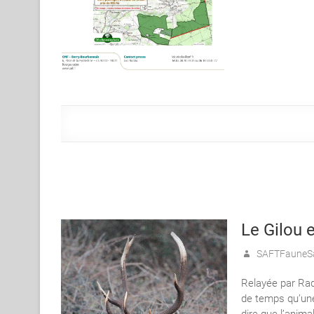
Le Gilou 
SAFTFauneS
Relayée par Radi
de temps qu’une
dire que l’anima