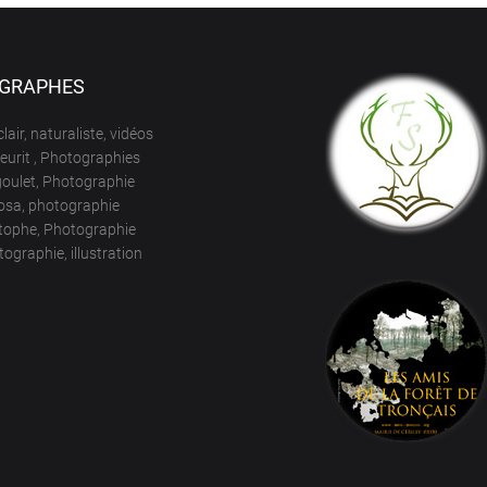
GRAPHES
lair, naturaliste, vidéos
neurit , Photographies
goulet, Photographie
osa, photographie
tophe, Photographie
ographie, illustration