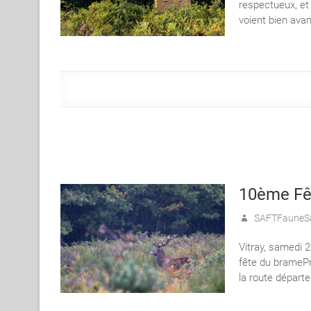
respectueux, et
voient bien av
10ème Fêt
SAFTFauneS
Vitray, samedi 2
fête du bramePr
la route départ