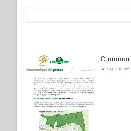
Communiq
SAFTFauneS