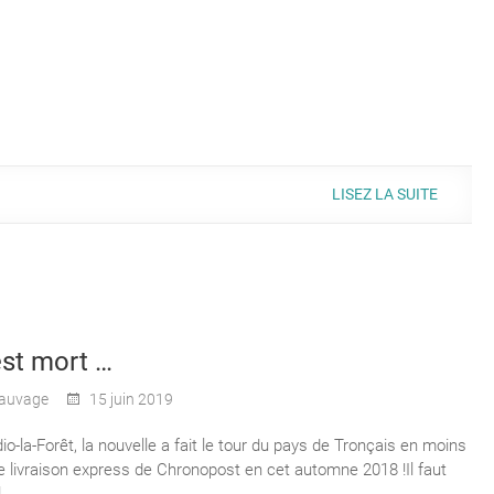
LISEZ LA SUITE
est mort …
auvage
15 juin 2019
o-la-Forêt, la nouvelle a fait le tour du pays de Tronçais en moins
 livraison express de Chronopost en cet automne 2018 !Il faut
l…