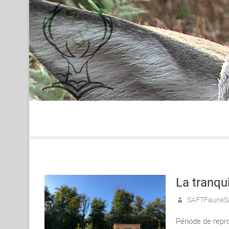
Skip
to
content
La tranqui
SAFTFauneS
Période de repr